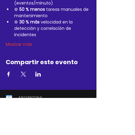
(eventos/minuto)
⚙️ 
50 % menos
 tareas manuales de 
mantenimiento
⚙️ 
30 % más
 velocidad en la 
detección y correlación de 
incidentes
Mostrar más
Compartir este evento
ARGENTINA
Dirección: Av. Rivadavia 877. Piso 5º.
Buenos Aires. Capital Federal.
Teléfono:
+54 9 11-5353-9999
CHILE
Dirección: Av. Providencia 1208. Oficina