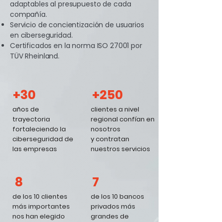
adaptables al presupuesto de cada
compañía.
Servicio de concientización de usuarios
en ciberseguridad.
Certificados en la norma ISO 27001 por
TÜV Rheinland.
+30
+250
años de
clientes a nivel
trayectoria
regional confían en
fortaleciendo la
nosotros
ciberseguridad de
y contratan
las empresas
nuestros servicios
8
7
de los 10 clientes
de los 10 bancos
más importantes
privados más
nos han elegido
grandes de