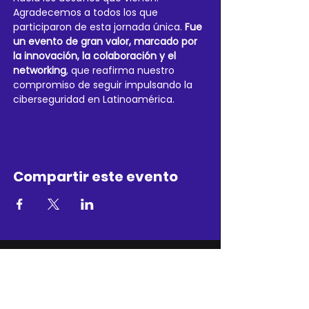
Agradecemos a todos los que 
participaron de esta jornada única. 
Fue 
un evento de gran valor, marcado por 
la innovación, la colaboración y el 
networking
, que reafirma nuestro 
compromiso de seguir impulsando la 
ciberseguridad en Latinoamérica.
Compartir este evento
ARGENTINA
Dirección: Av. Rivadavia 877. Piso 5º.
Buenos Aires. Capital Federal.
Teléfono:
+54 9 11-5353-9999