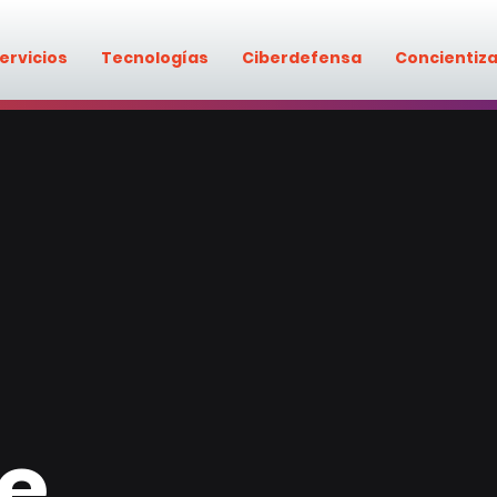
ervicios
Tecnologías
Ciberdefensa
Concientiz
e